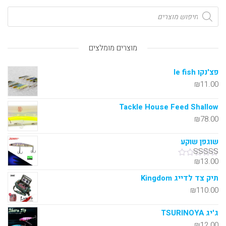
מוצרים מומלצים
פצ'נקו le fish
₪
11.00
Tackle House Feed Shallow
₪
78.00
שוגפן שוקע
₪
13.00
דורג
5.00
מתוך 5
תיק צד לדייג Kingdom
₪
110.00
ג'יג TSURINOYA
₪
12.00