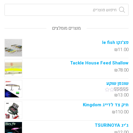
מוצרים מומלצים
פצ'נקו le fish
₪
11.00
Tackle House Feed Shallow
₪
78.00
שוגפן שוקע
₪
13.00
דורג
5.00
מתוך 5
תיק צד לדייג Kingdom
₪
110.00
ג'יג TSURINOYA
₪
12.00