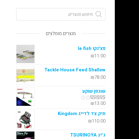
מוצרים מומלצים
פצ'נקו le fish
₪
11.00
Tackle House Feed Shallow
₪
78.00
שוגפן שוקע
₪
13.00
דורג
5.00
מתוך 5
תיק צד לדייג Kingdom
₪
110.00
ג'יג TSURINOYA