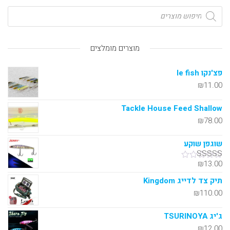
מוצרים מומלצים
פצ'נקו le fish
₪
11.00
Tackle House Feed Shallow
₪
78.00
שוגפן שוקע
₪
13.00
דורג
5.00
מתוך 5
תיק צד לדייג Kingdom
₪
110.00
ג'יג TSURINOYA
₪
12.00