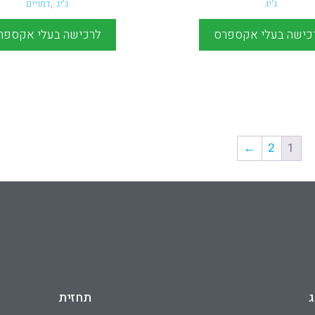
ג'יג
ג'יג
,
דמויים
כישה בעלי אקספרס
לרכישה בעלי אקספר
←
2
1
ג
תחזית