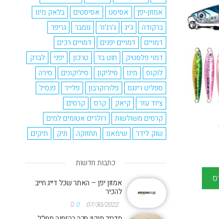
אמזון-יפן
אסיסט
אסיסטים
בלאק מינו
ברקודה
ג'יג
ג'רג'ור
גומבר
גריפר
דמויים
דמויים יפנים
דמויים רכים
דמוי פלסטיק
חוט בד
טרכון
יפני
לברק
לוקוס
מינו
סיליקון
סיליקונים
סירה
ספליט רינגס
פלורוקרבון
פלייר
פנסיל
ציוד עזר
קיאק
קרס
קרסים
קרסים משולשות
רולרים אטומים למים
שוק לידר
שימאנו
תחזוקה
תיק
תיקים
כתבות חדשות
ס
אמזון יפן – האתר שכל דייג חייב
להכיר
0
07/30/2022
מדריך תיקון חכה בהזמנה מחו"ל