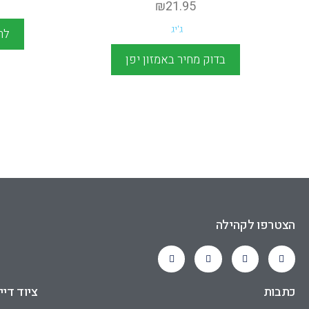
₪
21.95
ג'יג
לר
בדוק מחיר באמזון יפן
הצטרפו לקהילה
כתבות
ציוד דיי