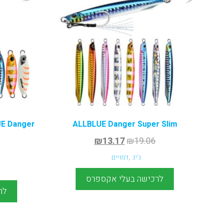
ALLBLUE Danger Super Slim
₪
13.17
₪
19.06
ג'יג
,
דמויים
לרכישה בעלי אקספרס
לר