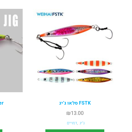
FSTK סלאו ג'יג
er
₪
13.00
ג'יג
,
דמויים