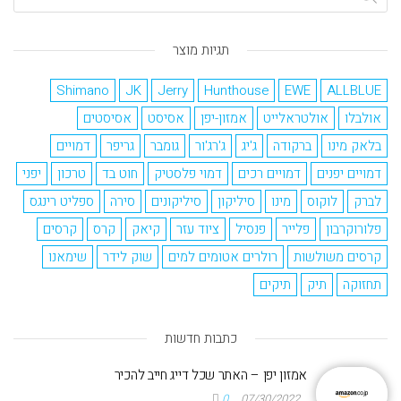
תגיות מוצר
Shimano
JK
Jerry
Hunthouse
EWE
ALLBLUE
אולבלו
אולטראלייט
אמזון-יפן
אסיסט
אסיסטים
בלאק מינו
ברקודה
ג'יג
ג'רג'ור
גומבר
גריפר
דמויים
דמויים יפנים
דמויים רכים
דמוי פלסטיק
חוט בד
טרכון
יפני
לברק
לוקוס
מינו
סיליקון
סיליקונים
סירה
ספליט רינגס
פלורוקרבון
פלייר
פנסיל
ציוד עזר
קיאק
קרס
קרסים
קרסים משולשות
רולרים אטומים למים
שוק לידר
שימאנו
תחזוקה
תיק
תיקים
כתבות חדשות
אמזון יפן – האתר שכל דייג חייב להכיר
0
07/30/2022