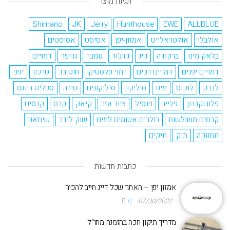
תגיות מוצר
Shimano
JK
Jerry
Hunthouse
EWE
ALLBLUE
אולבלו
אולטראלייט
אמזון-יפן
אסיסט
אסיסטים
בלאק מינו
ברקודה
ג'יג
ג'רג'ור
גומבר
גריפר
דמויים
דמויים יפנים
דמויים רכים
דמוי פלסטיק
חוט בד
טרכון
יפני
לברק
לוקוס
מינו
סיליקון
סיליקונים
סירה
ספליט רינגס
פלורוקרבון
פלייר
פנסיל
ציוד עזר
קיאק
קרס
קרסים
קרסים משולשות
רולרים אטומים למים
שוק לידר
שימאנו
תחזוקה
תיק
תיקים
כתבות חדשות
אמזון יפן – האתר שכל דייג חייב להכיר
0
07/30/2022
מדריך תיקון חכה בהזמנה מחו"ל