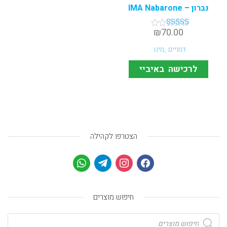
נברון – IMA Nabarone
₪
70.00
דורג
5.00
מתוך 5
דמויים
,
מינו
לרכישה באיביי
הצטרפו לקהילה
חיפוש מוצרים