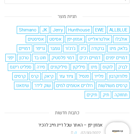
תגיות מוצר
Shimano
JK
Jerry
Hunthouse
EWE
ALLBLUE
אולבלו
אולטראלייט
אמזון-יפן
אסיסט
אסיסטים
בלאק מינו
ברקודה
ג'יג
ג'רג'ור
גומבר
גריפר
דמויים
דמויים יפנים
דמויים רכים
דמוי פלסטיק
חוט בד
טרכון
יפני
לברק
לוקוס
מינו
סיליקון
סיליקונים
סירה
ספליט רינגס
פלורוקרבון
פלייר
פנסיל
ציוד עזר
קיאק
קרס
קרסים
קרסים משולשות
רולרים אטומים למים
שוק לידר
שימאנו
תחזוקה
תיק
תיקים
כתבות חדשות
אמזון יפן – האתר שכל דייג חייב להכיר
0
07/30/2022