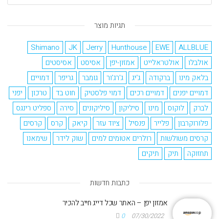
תגיות מוצר
Shimano
JK
Jerry
Hunthouse
EWE
ALLBLUE
אולבלו
אולטראלייט
אמזון-יפן
אסיסט
אסיסטים
בלאק מינו
ברקודה
ג'יג
ג'רג'ור
גומבר
גריפר
דמויים
דמויים יפנים
דמויים רכים
דמוי פלסטיק
חוט בד
טרכון
יפני
לברק
לוקוס
מינו
סיליקון
סיליקונים
סירה
ספליט רינגס
פלורוקרבון
פלייר
פנסיל
ציוד עזר
קיאק
קרס
קרסים
קרסים משולשות
רולרים אטומים למים
שוק לידר
שימאנו
תחזוקה
תיק
תיקים
כתבות חדשות
אמזון יפן – האתר שכל דייג חייב להכיר
0
07/30/2022