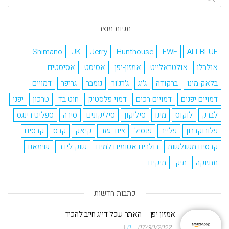
תגיות מוצר
Shimano
JK
Jerry
Hunthouse
EWE
ALLBLUE
אולבלו
אולטראלייט
אמזון-יפן
אסיסט
אסיסטים
בלאק מינו
ברקודה
ג'יג
ג'רג'ור
גומבר
גריפר
דמויים
דמויים יפנים
דמויים רכים
דמוי פלסטיק
חוט בד
טרכון
יפני
לברק
לוקוס
מינו
סיליקון
סיליקונים
סירה
ספליט רינגס
פלורוקרבון
פלייר
פנסיל
ציוד עזר
קיאק
קרס
קרסים
קרסים משולשות
רולרים אטומים למים
שוק לידר
שימאנו
תחזוקה
תיק
תיקים
כתבות חדשות
אמזון יפן – האתר שכל דייג חייב להכיר
0
07/30/2022