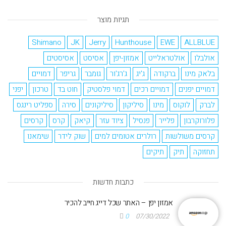
תגיות מוצר
Shimano
JK
Jerry
Hunthouse
EWE
ALLBLUE
אולבלו
אולטראלייט
אמזון-יפן
אסיסט
אסיסטים
בלאק מינו
ברקודה
ג'יג
ג'רג'ור
גומבר
גריפר
דמויים
דמויים יפנים
דמויים רכים
דמוי פלסטיק
חוט בד
טרכון
יפני
לברק
לוקוס
מינו
סיליקון
סיליקונים
סירה
ספליט רינגס
פלורוקרבון
פלייר
פנסיל
ציוד עזר
קיאק
קרס
קרסים
קרסים משולשות
רולרים אטומים למים
שוק לידר
שימאנו
תחזוקה
תיק
תיקים
כתבות חדשות
אמזון יפן – האתר שכל דייג חייב להכיר
0
07/30/2022