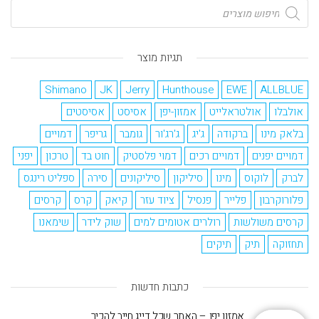
תגיות מוצר
Shimano
JK
Jerry
Hunthouse
EWE
ALLBLUE
אולבלו
אולטראלייט
אמזון-יפן
אסיסט
אסיסטים
בלאק מינו
ברקודה
ג'יג
ג'רג'ור
גומבר
גריפר
דמויים
דמויים יפנים
דמויים רכים
דמוי פלסטיק
חוט בד
טרכון
יפני
לברק
לוקוס
מינו
סיליקון
סיליקונים
סירה
ספליט רינגס
פלורוקרבון
פלייר
פנסיל
ציוד עזר
קיאק
קרס
קרסים
קרסים משולשות
רולרים אטומים למים
שוק לידר
שימאנו
תחזוקה
תיק
תיקים
כתבות חדשות
אמזון יפן – האתר שכל דייג חייב להכיר