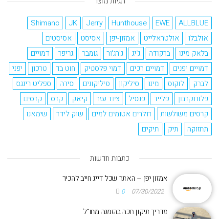
תגיות מוצר
Shimano
JK
Jerry
Hunthouse
EWE
ALLBLUE
אולבלו
אולטראלייט
אמזון-יפן
אסיסט
אסיסטים
בלאק מינו
ברקודה
ג'יג
ג'רג'ור
גומבר
גריפר
דמויים
דמויים יפנים
דמויים רכים
דמוי פלסטיק
חוט בד
טרכון
יפני
לברק
לוקוס
מינו
סיליקון
סיליקונים
סירה
ספליט רינגס
פלורוקרבון
פלייר
פנסיל
ציוד עזר
קיאק
קרס
קרסים
קרסים משולשות
רולרים אטומים למים
שוק לידר
שימאנו
תחזוקה
תיק
תיקים
כתבות חדשות
אמזון יפן – האתר שכל דייג חייב להכיר
0
07/30/2022
מדריך תיקון חכה בהזמנה מחו"ל