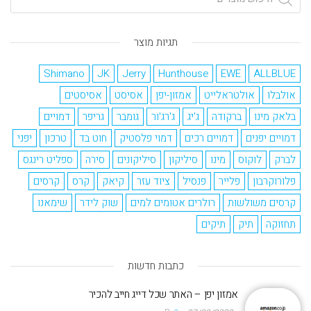
תגיות מוצר
Shimano
JK
Jerry
Hunthouse
EWE
ALLBLUE
אולבלו
אולטראלייט
אמזון-יפן
אסיסט
אסיסטים
בלאק מינו
ברקודה
ג'יג
ג'רג'ור
גומבר
גריפר
דמויים
דמויים יפנים
דמויים רכים
דמוי פלסטיק
חוט בד
טרכון
יפני
לברק
לוקוס
מינו
סיליקון
סיליקונים
סירה
ספליט רינגס
פלורוקרבון
פלייר
פנסיל
ציוד עזר
קיאק
קרס
קרסים
קרסים משולשות
רולרים אטומים למים
שוק לידר
שימאנו
תחזוקה
תיק
תיקים
כתבות חדשות
אמזון יפן – האתר שכל דייג חייב להכיר