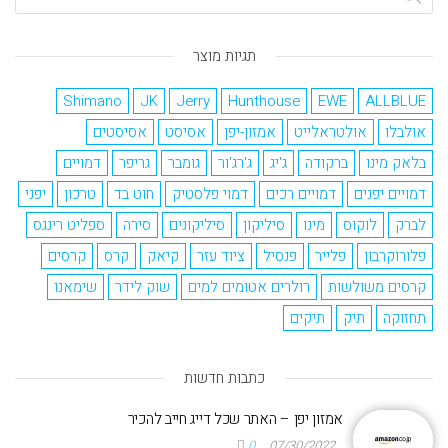
תגיות מוצר
Shimano
JK
Jerry
Hunthouse
EWE
ALLBLUE
אולבלו
אולטראלייט
אמזון-יפן
אסיסט
אסיסטים
בלאק מינו
ברקודה
ג'יג
ג'רג'ור
גומבר
גריפר
דמויים
דמויים יפנים
דמויים רכים
דמוי פלסטיק
חוט בד
טרכון
יפני
לברק
לוקוס
מינו
סיליקון
סיליקונים
סירה
ספליט רינגס
פלורוקרבון
פלייר
פנסיל
ציוד עזר
קיאק
קרס
קרסים
קרסים משולשות
רולרים אטומים למים
שוק לידר
שימאנו
תחזוקה
תיק
תיקים
כתבות חדשות
אמזון יפן – האתר שכל דייג חייב להכיר
0
07/30/2022