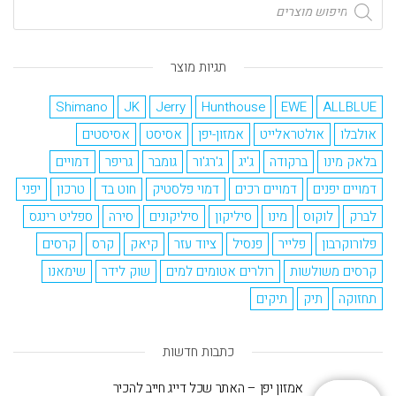
תגיות מוצר
Shimano
JK
Jerry
Hunthouse
EWE
ALLBLUE
אולבלו
אולטראלייט
אמזון-יפן
אסיסט
אסיסטים
בלאק מינו
ברקודה
ג'יג
ג'רג'ור
גומבר
גריפר
דמויים
דמויים יפנים
דמויים רכים
דמוי פלסטיק
חוט בד
טרכון
יפני
לברק
לוקוס
מינו
סיליקון
סיליקונים
סירה
ספליט רינגס
פלורוקרבון
פלייר
פנסיל
ציוד עזר
קיאק
קרס
קרסים
קרסים משולשות
רולרים אטומים למים
שוק לידר
שימאנו
תחזוקה
תיק
תיקים
כתבות חדשות
אמזון יפן – האתר שכל דייג חייב להכיר