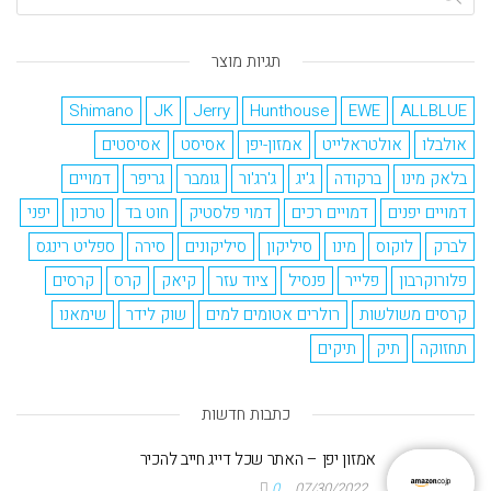
תגיות מוצר
Shimano
JK
Jerry
Hunthouse
EWE
ALLBLUE
אולבלו
אולטראלייט
אמזון-יפן
אסיסט
אסיסטים
בלאק מינו
ברקודה
ג'יג
ג'רג'ור
גומבר
גריפר
דמויים
דמויים יפנים
דמויים רכים
דמוי פלסטיק
חוט בד
טרכון
יפני
לברק
לוקוס
מינו
סיליקון
סיליקונים
סירה
ספליט רינגס
פלורוקרבון
פלייר
פנסיל
ציוד עזר
קיאק
קרס
קרסים
קרסים משולשות
רולרים אטומים למים
שוק לידר
שימאנו
תחזוקה
תיק
תיקים
כתבות חדשות
אמזון יפן – האתר שכל דייג חייב להכיר
0
07/30/2022