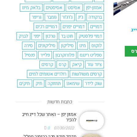
אמזון-יפן
אסיסט
אסיסטים
בלאק מינו
ברקודה
ג'יג
ג'רג'ור
גומבר
גריפר
דמויים
דמויים יפנים
דמויים רכים
יג
דמוי פלסטיק
חוט בד
טרכון
יפני
לברק
לוקוס
מינו
סיליקון
סיליקונים
סירה
רס
ספליט רינגס
פלורוקרבון
פלייר
פנסיל
ציוד עזר
קיאק
קרס
קרסים
קרסים משולשות
רולרים אטומים למים
שוק לידר
שימאנו
תחזוקה
תיק
תיקים
כתבות חדשות
אמזון יפן – האתר שכל דייג חייב
להכיר
0
07/30/2022
מדריך תיקון חכה בהזמנה מחו"ל