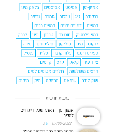
אמזון-יפן
אסיסט
אסיסטים
בלאק מינו
ברקודה
ג'יג
ג'רג'ור
גומבר
גריפר
דמויים
דמויים יפנים
דמויים רכים
דמוי פלסטיק
חוט בד
טרכון
יפני
לברק
לוקוס
מינו
סיליקון
סיליקונים
סירה
ספליט רינגס
פלורוקרבון
פלייר
פנסיל
ציוד עזר
קיאק
קרס
קרסים
קרסים משולשות
רולרים אטומים למים
שוק לידר
שימאנו
תחזוקה
תיק
תיקים
כתבות חדשות
אמזון יפן – האתר שכל דייג חייב
להכיר
0
07/30/2022
מדריך תיקון חכה בהזמנה מחו"ל