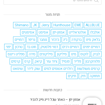
תגיות מוצר
Shimano
JK
Jerry
Hunthouse
EWE
ALLBLUE
אולבלו
אולטראלייט
אמזון-יפן
אסיסט
אסיסטים
בלאק מינו
ברקודה
ג'יג
ג'רג'ור
גומבר
גריפר
דמויים
דמויים יפנים
דמויים רכים
דמוי פלסטיק
חוט בד
טרכון
יפני
לברק
לוקוס
מינו
סיליקון
סיליקונים
סירה
ספליט רינגס
פלורוקרבון
פלייר
פנסיל
ציוד עזר
קיאק
קרס
קרסים
קרסים משולשות
רולרים אטומים למים
שוק לידר
שימאנו
תחזוקה
תיק
תיקים
כתבות חדשות
אמזון יפן – האתר שכל דייג חייב להכיר