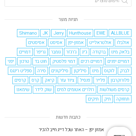
תגיות מוצר
Shimano
JK
Jerry
Hunthouse
EWE
ALLBLUE
אולבלו
אולטראלייט
אמזון-יפן
אסיסט
אסיסטים
בלאק מינו
ברקודה
ג'יג
ג'רג'ור
גומבר
גריפר
דמויים
דמויים יפנים
דמויים רכים
דמוי פלסטיק
חוט בד
טרכון
יפני
לברק
לוקוס
מינו
סיליקון
סיליקונים
סירה
ספליט רינגס
פלורוקרבון
פלייר
פנסיל
ציוד עזר
קיאק
קרס
קרסים
קרסים משולשות
רולרים אטומים למים
שוק לידר
שימאנו
תחזוקה
תיק
תיקים
כתבות חדשות
אמזון יפן – האתר שכל דייג חייב להכיר