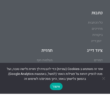
כתבות
כל הכתבות
מדריכים
ביקורות
יומן דייג
ציוד דייג
תחזית
דמויים
מצלמות חוף
חוט בד
אתר זה משתמש ב-Cookies (עוגיות) כדי להבטיח לך חווית גלישה טובה, ועל
רולרים
מנת להפיק דוחות על פעילות האתר (למשל, באמצעות Google Analytics).
מקלות
בהמשך גלישתך באתר, הינך מסכים/ה לשימוש זה
אישור
הבית של הדייגים בישראל – קהילת הדייגים של ישראל.