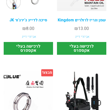
שמן וגריז לרולרים Kingdom
סיכה לדייג ג'ירג'ור JK
₪
8.00
₪
13.00
אביזרי דייג
אביזרי דייג
לרכישה בעלי
לרכישה בעלי
אקספרס
אקספרס
מבצע!