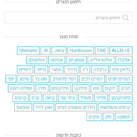
חיפוש מוצרים
תגיות מוצר
Shimano
JK
Jerry
Hunthouse
EWE
ALLBLUE
אולבלו
אולטראלייט
אמזון-יפן
אסיסט
אסיסטים
בלאק מינו
ברקודה
ג'יג
ג'רג'ור
גומבר
גריפר
דמויים
דמויים יפנים
דמויים רכים
דמוי פלסטיק
חוט בד
טרכון
יפני
לברק
לוקוס
מינו
סיליקון
סיליקונים
סירה
ספליט רינגס
פלורוקרבון
פלייר
פנסיל
ציוד עזר
קיאק
קרס
קרסים
קרסים משולשות
רולרים אטומים למים
שוק לידר
שימאנו
תחזוקה
תיק
תיקים
כתבות חדשות