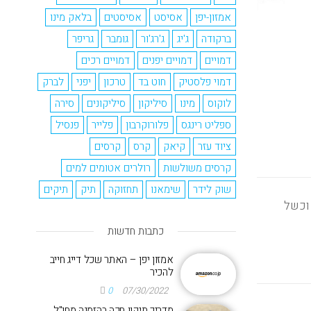
אמזון-יפן
אסיסט
אסיסטים
בלאק מינו
ברקודה
ג'יג
ג'רג'ור
גומבר
גריפר
דמויים
דמויים יפנים
דמויים רכים
דמוי פלסטיק
חוט בד
טרכון
יפני
לברק
לוקוס
מינו
סיליקון
סיליקונים
סירה
ספליט רינגס
פלורוקרבון
פלייר
פנסיל
ציוד עזר
קיאק
קרס
קרסים
קרסים משולשות
רולרים אטומים למים
שוק לידר
שימאנו
תחזוקה
תיק
תיקים
 וכשל
כתבות חדשות
אמזון יפן – האתר שכל דייג חייב
להכיר
0
07/30/2022
מדריך תיקון חכה בהזמנה מחו"ל