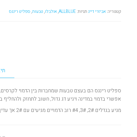
קטגוריה:
אביזרי דייג
תגיות:
ALLBLUE
,
אולבלו
,
טבעות
,
ספליט רינגס
תיא
ספליט רינגס הם בעצם טבעות שמחברות בין הדמוי לקרסים, 
אפשרי בדמוי במדינה ויגיע דג גדול, חשוב לתחזק ולהחליף ב
מגיע בגדלים 2#, 3#, #4 רוב הדמויים מגיעים עם 2# אך עדיף למדוד לפני הרכישה או פשוט להחזיק כמה גדלים.