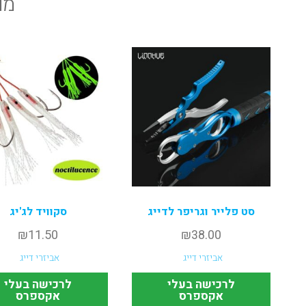
מו
סט פלייר וגריפר לדייג
סקוויד לג'יג
₪
11.50
₪
38.00
אביזרי דייג
אביזרי דייג
לרכישה בעלי
לרכישה בעלי
אקספרס
אקספרס