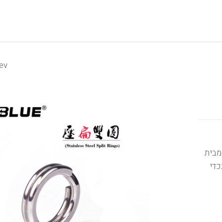
ev
 מבית
כדי