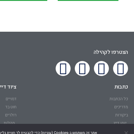
הצטרפו לקהילה
כתבות
ציוד דיי
כל הכתבות
דמויים
מדריכים
חוט בד
ביקורות
רולרים
יומן דייג
מקלות
אתר זה משתמש ב-Cookies (עוגיות) כדי להבטיח לך חווית גלישה טובה, ועל מנת להפיק דוחות על פעילות האתר (למשל, באמצעות Google Analytics). בהמשך גלישתך באתר, הינך מסכים/ה לשימוש זה