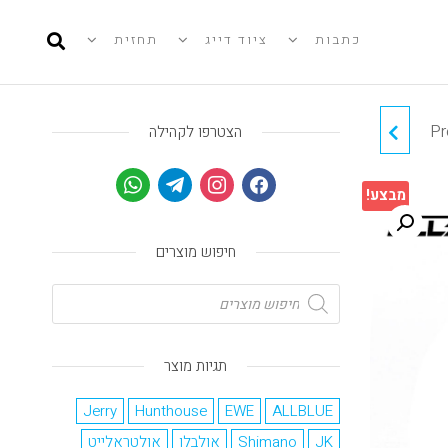
כתבות
ציוד דייג
תחזית
Pr
ALLBLUE DANGER ג'יג
הצטרפו לקהילה
חיקוי DUO DRAG METAL
מבצע!
CAST
חיפוש מוצרים
תגיות מוצר
Jerry
Hunthouse
EWE
ALLBLUE
JK
Shimano
אולבלו
אולטראלייט