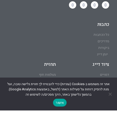
כתבות
כל הכתבות
מדריכים
ביקורות
יומן דייג
ציוד דייג
תחזית
דמויים
מצלמות חוף
חוט בד
אתר זה משתמש ב-Cookies (עוגיות) כדי להבטיח לך חווית גלישה טובה, ועל
רולרים
מנת להפיק דוחות על פעילות האתר (למשל, באמצעות Google Analytics).
מקלות
בהמשך גלישתך באתר, הינך מסכים/ה לשימוש זה
אישור
הבית של הדייגים בישראל – קהילת הדייגים של ישראל.