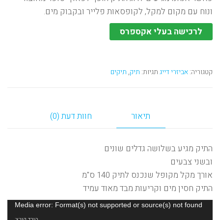
ונוח עם מקום למקל, לקופסאות פלייר ובקבוק מים.
לרכישה בעלי אקספרס
קטגוריה:
אביזרי דייג
תגיות:
תיק
,
תיקים
תיאור
חוות דעת (0)
התיק מגיע בשלושה גדלים שונים
ובשני צבעים
אורך מקל מקופל שנכנס לתיק 140 ס"מ
התיק חסין מים וקריעות מבד מאוד עמיד
נגן
Media error: Format(s) not supported or source(s) not found
וידאו
הורד קובץ: