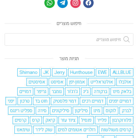
חיפוש מוצרים
תגיות מוצר
Shimano
JK
Jerry
Hunthouse
EWE
ALLBLUE
אולבלו
אולטראלייט
אמזון-יפן
אסיסט
אסיסטים
בלאק מינו
ברקודה
ג'יג
ג'רג'ור
גומבר
גריפר
דמויים
דמויים יפנים
דמויים רכים
דמוי פלסטיק
חוט בד
טרכון
יפני
לברק
לוקוס
מינו
סיליקון
סיליקונים
סירה
ספליט רינגס
פלורוקרבון
פלייר
פנסיל
ציוד עזר
קיאק
קרס
קרסים
קרסים משולשות
רולרים אטומים למים
שוק לידר
שימאנו