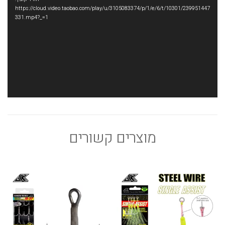
https://cloud.video.taobao.com/play/u/3105083374/p/1/e/6/t/10301/239951447
331.mp4?_=1
מוצרים קשורים