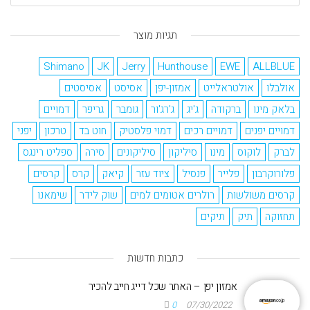
תגיות מוצר
Shimano
JK
Jerry
Hunthouse
EWE
ALLBLUE
אולבלו
אולטראלייט
אמזון-יפן
אסיסט
אסיסטים
בלאק מינו
ברקודה
ג'יג
ג'רג'ור
גומבר
גריפר
דמויים
דמויים יפנים
דמויים רכים
דמוי פלסטיק
חוט בד
טרכון
יפני
לברק
לוקוס
מינו
סיליקון
סיליקונים
סירה
ספליט רינגס
פלורוקרבון
פלייר
פנסיל
ציוד עזר
קיאק
קרס
קרסים
קרסים משולשות
רולרים אטומים למים
שוק לידר
שימאנו
תחזוקה
תיק
תיקים
כתבות חדשות
אמזון יפן – האתר שכל דייג חייב להכיר
0
07/30/2022