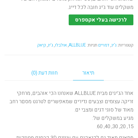
משקלים עוד ג'יג חובה לכל דייג.
לרכישה בעלי אקספרס
קטגוריות:
ג'יג
,
דמויים
תגיות:
ALLBLUE
,
אולבלו
,
ג'יג
,
קיאק
תיאור
חוות דעת (0)
אחד הג'יגים מבית ALLBLUE שאנחנו הכי אוהבים, מרחקי
זריקה עצומים וצבעים נדירים שמאפשרים לטרגט מסםר רחב
מאוד של סוגי דגים ומצבי ים.
מגיע במשקלים של:
15, 20, 30, 40, 60.
מתאים מאוד גם לקיאקים עם עיניים 3D קרסים מחוזקות