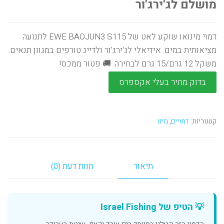
מושלם לג'ירג'ור
דמוי מינואו שוקע לאט של EWE BAOJUN3 S115 לתנועה
מציאותית במים. אידיאלי לג'ירג'ור ולדייג טורפים במגוון תנאים.
משקל 12 גרם/15 גרם לבחירה. 🚚 פטור ממכס!
בדוק מחיר בעלי אקספרס
קטגוריות:
דמויים
,
מינו
תיאור
חוות דעת (0)
💡 הטיפ של Israel Fishing