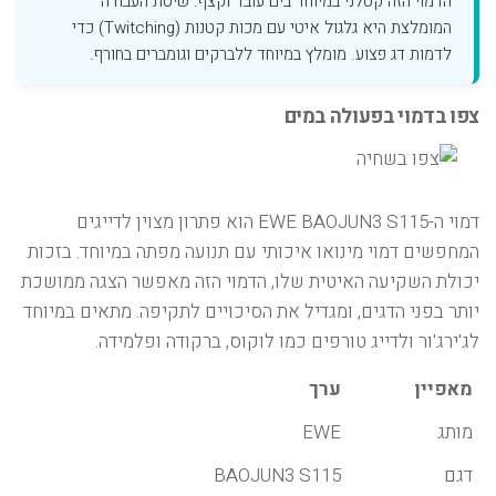
הדמוי הזה קטלני במיוחד בים עובד וקצף. שיטת העבודה
המומלצת היא גלגול איטי עם מכות קטנות (Twitching) כדי
לדמות דג פצוע. מומלץ במיוחד ללברקים וגומברים בחורף.
צפו בדמוי בפעולה במים
דמוי ה-EWE BAOJUN3 S115 הוא פתרון מצוין לדייגים
המחפשים דמוי מינואו איכותי עם תנועה מפתה במיוחד. בזכות
יכולת השקיעה האיטית שלו, הדמוי הזה מאפשר הצגה ממושכת
יותר בפני הדגים, ומגדיל את הסיכויים לתקיפה. מתאים במיוחד
לג'ירג'ור ולדייג טורפים כמו לוקוס, ברקודה ופלמידה.
מאפיין
ערך
מותג
EWE
דגם
BAOJUN3 S115