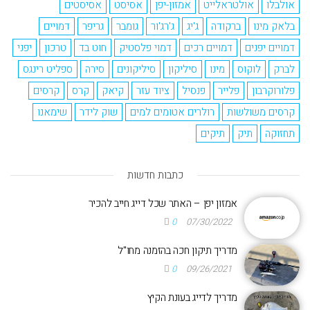
אולבלו
אולטראלייט
אמזון-יפן
אסיסט
אסיסטים
בלאק מינו
ברקודה
ג'יג
ג'רג'ור
גומבר
גריפר
דמויים
דמויים יפנים
דמויים רכים
דמוי פלסטיק
חוט בד
טרכון
יפני
לברק
לוקוס
מינו
סיליקון
סיליקונים
סירה
ספליט רינגס
פלורוקרבון
פלייר
פנסיל
ציוד עזר
קיאק
קרס
קרסים
קרסים משולשות
רולרים אטומים למים
שוק לידר
שימאנו
תחזוקה
תיק
תיקים
כתבות חדשות
אמזון יפן – האתר שכל דייג חייב להכיר
0
07/30/2022
מדריך תיקון חכה בהזמנה מחו"ל
0
09/26/2021
מדריך לדייג בעונת הקיץ