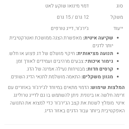
סוג
דמוי מינואו שוקע לאט
משקל
12 גרם / 15 גרם
ייעוד
ג'ירג'ור, דייג טורפים
שקיעה איטית:
מאפשרת הצגה ממושכת ואטרקטיבית
יותר לדגים.
תנועה מציאותית:
חיקוי מושלם של דג פצוע או חלש.
גימור איכותי:
צבעים מרהיבים ועמידים לאורך זמן.
קרסים חדות:
מבטיחות נעילה אמינה של הדג.
מגוון משקלים:
התאמה מושלמת לתנאי הדיג השונים.
המלצות שימוש:
הדמוי מתאים במיוחד לג'ירג'ור באזורים עם
זרימה חלשה או בינונית. ניתן להשתמש בו גם לדייג טרולינג
איטי. מומלץ לשנות את קצב הג'ירג'ור כדי למצוא את התנועה
האפקטיבית ביותר עבור הדגים באזור הדיג.