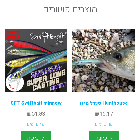
מוצרים קשורים
Hunthouse סנדל מינו
SFT Swiftbait minnow
₪
51.83
₪
16.17
דמויים
,
מינו
דמויים
,
מינו
לרכישה
לרכישה