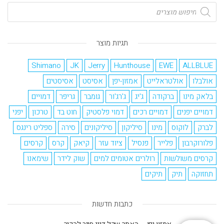
תגיות מוצר
Shimano
JK
Jerry
Hunthouse
EWE
ALLBLUE
אולבלו
אולטראלייט
אמזון-יפן
אסיסט
אסיסטים
בלאק מינו
ברקודה
ג'יג
ג'רג'ור
גומבר
גריפר
דמויים
דמויים יפנים
דמויים רכים
דמוי פלסטיק
חוט בד
טרכון
יפני
לברק
לוקוס
מינו
סיליקון
סיליקונים
סירה
ספליט רינגס
פלורוקרבון
פלייר
פנסיל
ציוד עזר
קיאק
קרס
קרסים
קרסים משולשות
רולרים אטומים למים
שוק לידר
שימאנו
תחזוקה
תיק
תיקים
כתבות חדשות