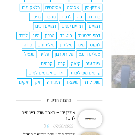
אמזון-יפן
אסיסט
אסיסטים
בלאק מינו
ברקודה
ג'יג
ג'רג'ור
גומבר
גריפר
דמויים
דמויים יפנים
דמויים רכים
דמוי פלסטיק
חוט בד
טרכון
יפני
לברק
לוקוס
מינו
סיליקון
סיליקונים
סירה
ספליט רינגס
פלורוקרבון
פלייר
פנסיל
ציוד עזר
קיאק
קרס
קרסים
קרסים משולשות
רולרים אטומים למים
שוק לידר
שימאנו
תחזוקה
תיק
תיקים
כתבות חדשות
אמזון יפן – האתר שכל דייג חייב
להכיר
0
07/30/2022
מדריך תיקון חכה בהזמנה מחו"ל