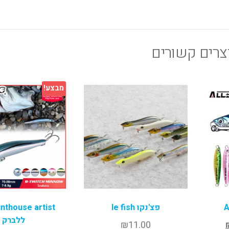
צרים קשורים
מבצע!
פצ'נקו le fish
ללברק
₪
11.00