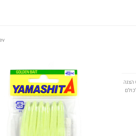
ev
ט הצגה
כולם