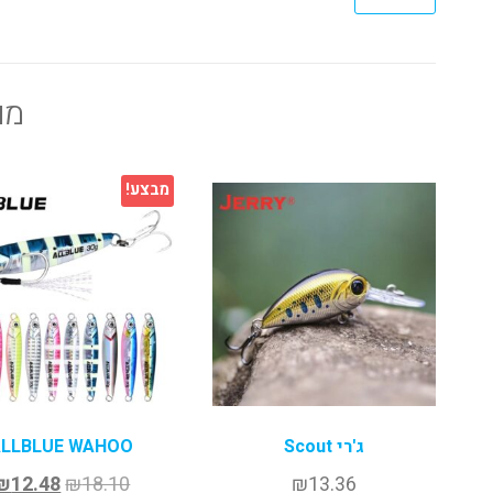
מו
מבצע!
ג'רי Scout
ALLBLUE WAHOO
₪
12.48
₪
18.10
₪
13.36