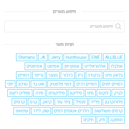
חיפוש מוצרים
תגיות מוצר
Shimano
JK
Jerry
Hunthouse
EWE
ALLBLUE
אולבלו
אולטראלייט
אמזון-יפן
אסיסט
אסיסטים
בלאק מינו
ברקודה
ג'יג
ג'רג'ור
גומבר
גריפר
דמויים
דמויים יפנים
דמויים רכים
דמוי פלסטיק
חוט בד
טרכון
יפני
לברק
לוקוס
מינו
סיליקון
סיליקונים
סירה
ספליט רינגס
פלורוקרבון
פלייר
פנסיל
ציוד עזר
קיאק
קרס
קרסים
קרסים משולשות
רולרים אטומים למים
שוק לידר
שימאנו
תחזוקה
תיק
תיקים