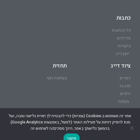
כתבות
כל הכתבות
מדריכים
ביקורות
יומן דייג
ציוד דייג
תחזית
דמויים
מצלמות חוף
חוט בד
רולרים
מקלות
אתר זה משתמש ב-Cookies (עוגיות) כדי להבטיח לך חווית גלישה טובה, ועל
מנת להפיק דוחות על פעילות האתר (למשל, באמצעות Google Analytics).
הבית של הדייגים בישראל – קהילת הדייגים של ישראל.
בהמשך גלישתך באתר, הינך מסכים/ה לשימוש זה
אישור