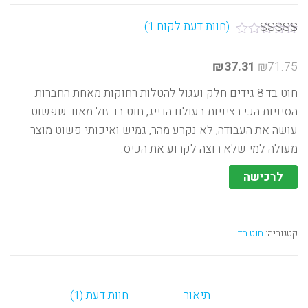
(חוות דעת לקוח
1
)
1
מדורג
5.00
מתוך 5
₪
37.31
₪
71.75
מבוסס על
דירוגים של
לקוחות
חוט בד 8 גידים חלק ועגול להטלות רחוקות מאחת החברות
הסיניות הכי רציניות בעולם הדייג, חוט בד זול מאוד שפשוט
עושה את העבודה, לא נקרע מהר, גמיש ואיכותי פשוט מוצר
מעולה למי שלא רוצה לקרוע את הכיס.
לרכישה
קטגוריה:
חוט בד
תיאור
חוות דעת (1)