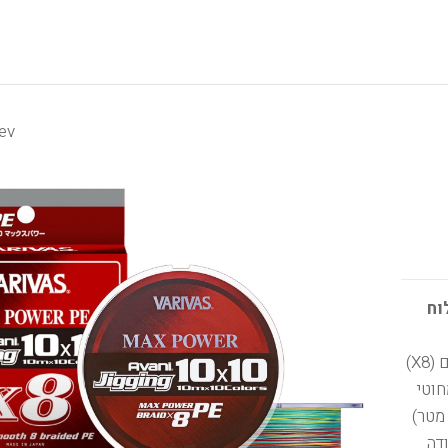
ev
וח
חוט הבד המוביל בעולם לדיג ג'יג (Jigging) וסירה. חוט 8 גידים (X8)
Max Po של VARIVAS יפן – חזק פי 1.5 מחוטי
 רגילים. כולל מערכת צבעים 10×10 (צבע מתחלף כל 10 מטר)
דה