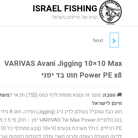
ISRAEL FISHING
הבית של הדייגים בישראל
Next
VARIVAS AVANI PE MAX
POWER X8 - חוט בד יפני
VARIVAS Avani Jigging 10×10 Max
300 מטר
Power PE x8 חוט בד יפני
🚚
הטבה:
מוצר זה נמצא מתחת לרף המס (75$) וזכאי ל
משל
חינם לישראל
בטכנולוגיית wer
PE
לדיוק מושלם בעומק ומבנה משיי וחלק להטלות רחוקות ועבו