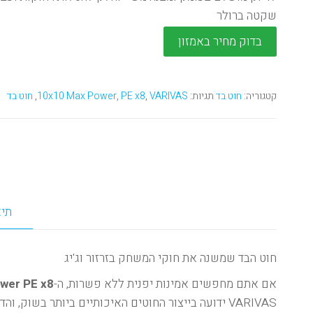
שקטה ברולר
בדוק מחיר באמזון
קטגוריה:
חוט בד
תגיות:
VARIVAS
,
PE x8
,
10x10 Max Power
,
חוט בד
תיא
חוט הבד שמשנה את חוקי המשחק בזרזור וג'יג
אם אתם מחפשים אמינות יפנית ללא פשרות, ה-
ower PE x8
VARIVAS ידועה בייצור החוטים האיכותיים ביותר בשוק, והדגם הזה תוכנן במיוחד לעבודה בעומסים גבוהים.