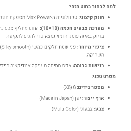
למה לבחור בחוט הזה?
חוזק קיצוני:
טכנולוגיית ה-Max Power מספקת חוזק קריעה גבוה משמעותית ביחס לקוטר החוט (דק יותר וחזק יותר).
מערכת צבעים חכמה (10×10):
בדיוק באיזה עומק הדמוי נמצא כדי להגיע לתקיפה.
ציפוי מיוחד:
פ
משחיקה.
רגישות גבוהה:
אפס מתיחה מעניקה אינדיקציה מיידית
מפרט טכני:
מספר גידים:
8 (X8)
ארץ ייצור:
יפן (Made in Japan)
צבע:
צבעוני (Multi-Color)