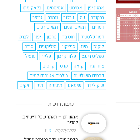
אמזון-יפן
אסיסט
אסיסטים
בלאק מינו
ברקודה
ג'יג
ג'רג'ור
גומבר
גריפר
דמויים
דמויים יפנים
דמויים רכים
דמוי פלסטיק
חוט בד
טרכון
יפני
לברק
לוקוס
מינו
סיליקון
סיליקונים
סירה
ספליט רינגס
פלורוקרבון
פלייר
פנסיל
ציוד עזר
קיאק
קרס
קרסים
קרסים משולשות
רולרים אטומים למים
שוק לידר
שימאנו
תחזוקה
תיק
תיקים
כתבות חדשות
אמזון יפן – האתר שכל דייג חייב
להכיר
0
07/30/2022
מדריך תיקון חכה בהזמנה מחו"ל