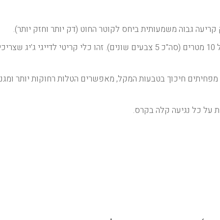
החוט מחליף צבע כל 10 מטרים (סה"כ 5 צבעים שונים). זהו כלי קריטי לדייגי ג'יג 
ני שטח חלקים כמשי (Silky smooth) מפחיתים חיכוך בטבעות המקל, מאפשרים הטלות רחוקות יותר 
 על כל נגיעה קלה בקרס.