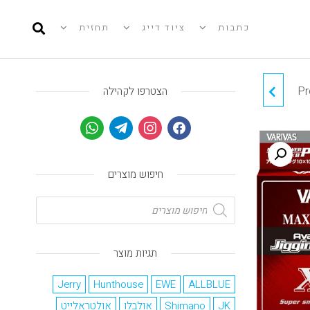
כתבות
ציוד דייג
תחזית
Pr
ג׳יג מטורף ללייט
הצטרפו לקהילה
חיפוש מוצרים
תגיות מוצר
Jerry
Hunthouse
EWE
ALLBLUE
JK
Shimano
אולבלו
אולטראלייט