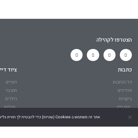
הצטרפו לקהילה
כתבות
ציוד דיי
כל הכתבות
דמויים
מדריכים
חוט בד
ביקורות
רולרים
יומן דייג
מקלות
אתר זה משתמש ב-Cookies (עוגיות) כדי להבטיח לך חווית גלישה טובה, ועל מנת להפיק דוחות על פעילות האתר (למשל, באמצעות Google Analytics). בהמשך גלישתך באתר, הינך מסכים/ה לשימוש זה
הבית של ה