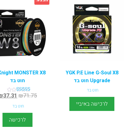
Knight MONSTER X8
YGK P.E Line G-Soul X8
Upgrade חוט בד
חוט בד
חוט בד
₪
37.31
₪
71.75
דורג
5.00
לרכישה באיביי
מתוך 5
חוט בד
לרכישה